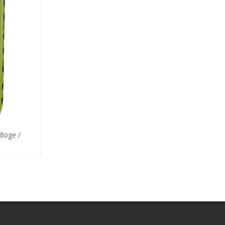
dloge /