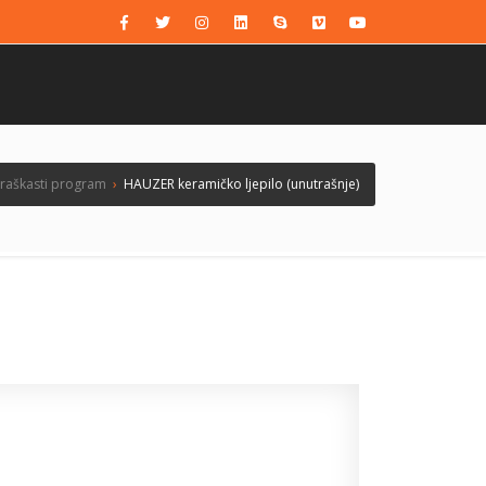
raškasti program
›
HAUZER keramičko ljepilo (unutrašnje)