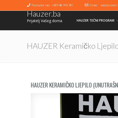
Pozovite nas:
+387 49 745 701
Email :
amdsconto.
Hauzer.ba
Prijatelj Vašeg doma
HAUZER TEČNI PROGRAM
HAUZER Keramičko Ljepilo
HAUZER KERAMIČKO LJEPILO (UNUTRAŠN