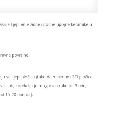
šnje lijepljenje zidne i podne upojne keramike u
neravne površine,
u se lijepi pločica (tako da minimum 2/3 pločice
nivelisati, korekcija je moguća u roku od 5 min;
ad 15-20 minuta).