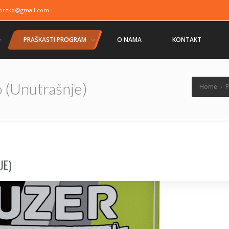
brcko@gmail.com
PRAŠKASTI PROGRAM
O NAMA
KONTAKT
 (unutrašnje)
Home
›
P
JE)