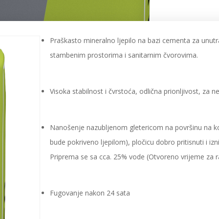
Praškasto mineralno ljepilo na bazi cementa za unutra
stambenim prostorima i sanitarnim čvorovima.
Visoka stabilnost i čvrstoća, odlična prionljivost, za 
Nanošenje nazubljenom gletericom na površinu na koj
bude pokriveno ljepilom), pločicu dobro pritisnuti i iz
Priprema se sa cca. 25% vode (Otvoreno vrijeme za r
Fugovanje nakon 24 sata